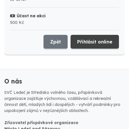
Účast na akci
500 Kč
Zpět
Přihlásit online
O nás
SVČ Ledeč je Středisko volného času, příspěvková
organizace zajišťuje výchovnou, vzdělávací a rekreační
činnost dětí, mladých lidí i dospělých - vytváří podmínky pro
uspokojení zájmů v nejrůznějších oblastech.
Zřizovatel příspěvkové organizace
Město Ledeč nad Sázavou