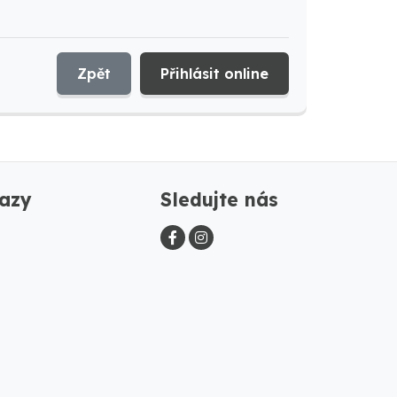
Zpět
Přihlásit online
azy
Sledujte nás