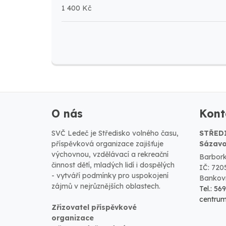
1 400 Kč
O nás
Kont
SVČ Ledeč je Středisko volného času,
STŘED
příspěvková organizace zajišťuje
Sázavo
výchovnou, vzdělávací a rekreační
Barbork
činnost dětí, mladých lidí i dospělých
IČ: 720
- vytváří podmínky pro uspokojení
Bankovn
zájmů v nejrůznějších oblastech.
Tel.: 56
centru
Zřizovatel příspěvkové
organizace