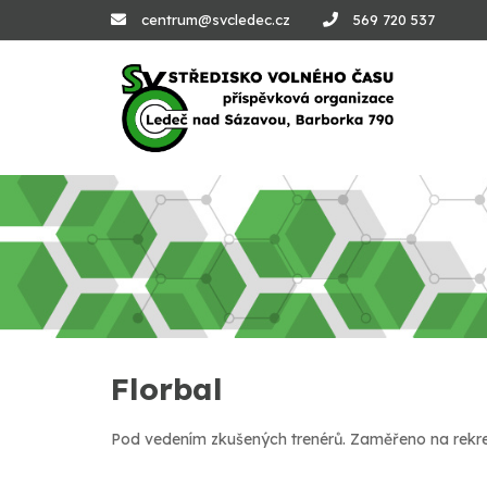
centrum@svcledec.cz
569 720 537
Florbal
Pod vedením zkušených trenérů. Zaměřeno na rekrea