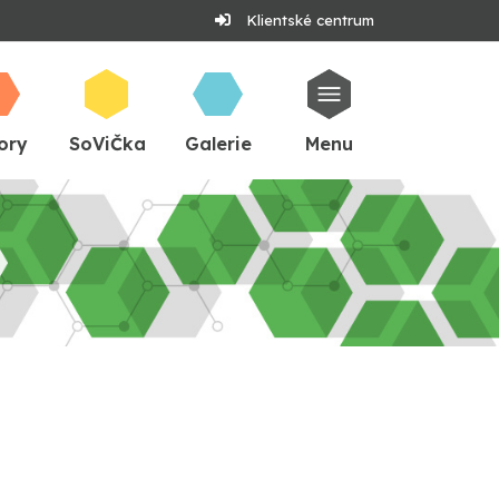
Klientské centrum
ory
SoViČka
Galerie
Menu