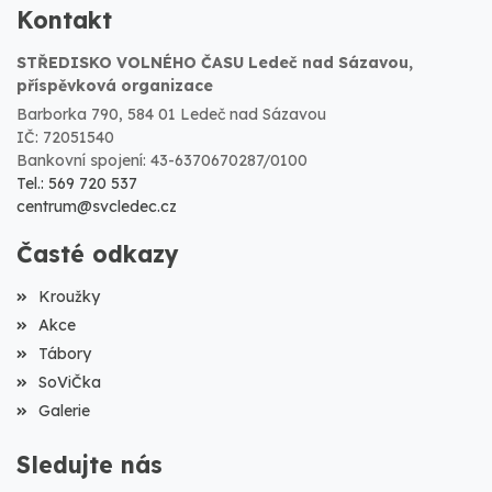
Kontakt
STŘEDISKO VOLNÉHO ČASU Ledeč nad Sázavou,
příspěvková organizace
Barborka 790, 584 01 Ledeč nad Sázavou
IČ: 72051540
Bankovní spojení: 43-6370670287/0100
Tel.: 569 720 537
centrum@svcledec.cz
Časté odkazy
Kroužky
Akce
Tábory
SoViČka
Galerie
Sledujte nás