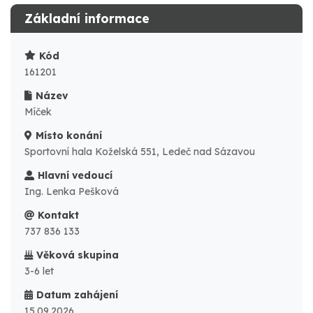
Základní informace
Kód
161201
Název
Míček
Místo konání
Sportovní hala Koželská 551, Ledeč nad Sázavou
Hlavní vedoucí
Ing. Lenka Pešková
Kontakt
737 836 133
Věková skupina
3-6 let
Datum zahájení
15.09.2026