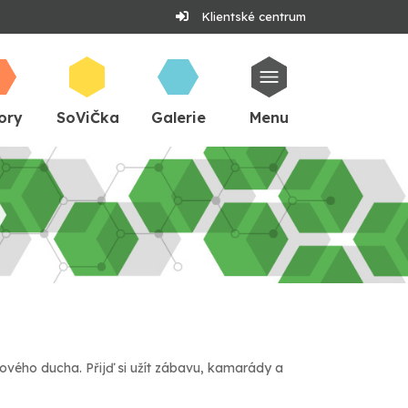
Klientské centrum
ory
SoViČka
Galerie
Menu
mového ducha. Přijď si užít zábavu, kamarády a