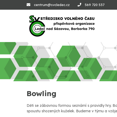
centrum@svcledec.cz
569 720 537
Bowling
Děti se zábavnou formou seznámí s pravidly hry. Bo
spoustu shozených kuželek. Budeme v týmu a vzáj