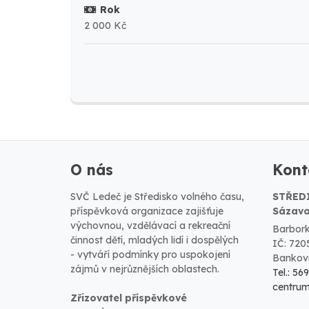
Rok
2 000 Kč
O nás
Kont
SVČ Ledeč je Středisko volného času,
STŘED
příspěvková organizace zajišťuje
Sázavo
výchovnou, vzdělávací a rekreační
Barbork
činnost dětí, mladých lidí i dospělých
IČ: 720
- vytváří podmínky pro uspokojení
Bankovn
zájmů v nejrůznějších oblastech.
Tel.: 56
centru
Zřizovatel příspěvkové