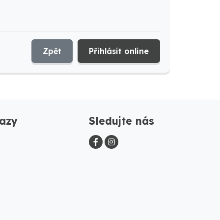
Zpět
Přihlásit online
azy
Sledujte nás