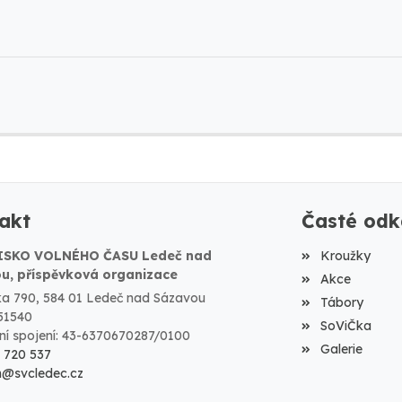
akt
Časté odk
ISKO VOLNÉHO ČASU Ledeč nad
Kroužky
u, příspěvková organizace
Akce
a 790, 584 01 Ledeč nad Sázavou
Tábory
51540
SoViČka
í spojení: 43-6370670287/0100
Galerie
9 720 537
m@svcledec.cz