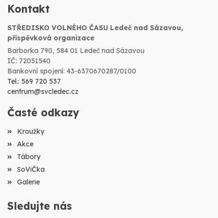
Kontakt
STŘEDISKO VOLNÉHO ČASU Ledeč nad Sázavou,
příspěvková organizace
Barborka 790, 584 01 Ledeč nad Sázavou
IČ: 72051540
Bankovní spojení: 43-6370670287/0100
Tel.: 569 720 537
centrum@svcledec.cz
Časté odkazy
Kroužky
Akce
Tábory
SoViČka
Galerie
Sledujte nás