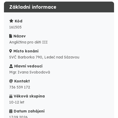
Základní informace
Kód
161505
Název
Angličtina pro děti III
Místo konání
SVČ Barborka 790, Ledeč nad Sázavou
Hlavní vedoucí
Mgr. Ivana Svobodová
Kontakt
736 539 172
Věková skupina
10-12 let
Datum zahájení
17.09.2026