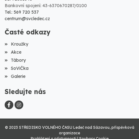
Bankovní spojení: 43-6370670287/0100
Tel.: 569 720 537
centrum@svcledec.cz
Časté odkazy
Kroužky
Akce
Tábory
SoViČka
Galerie
Sledujte nás
© 2023 STŘEDISKO VOLNÉHO ČASU Ledeč nad Sázavou, příspěvková
organizace
Prohlášení o přístupnosti
|
Soubory Cookie