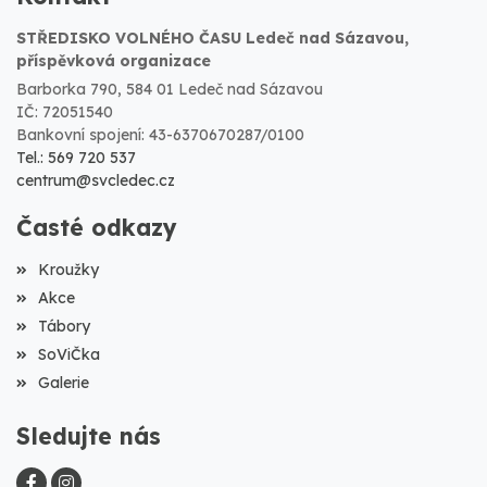
STŘEDISKO VOLNÉHO ČASU Ledeč nad Sázavou,
příspěvková organizace
Barborka 790, 584 01 Ledeč nad Sázavou
IČ: 72051540
Bankovní spojení: 43-6370670287/0100
Tel.: 569 720 537
centrum@svcledec.cz
Časté odkazy
Kroužky
Akce
Tábory
SoViČka
Galerie
Sledujte nás